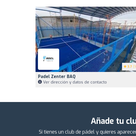
3.7
(1
Padel Zenter BAQ
Ver dirección y datos de contacto
Añade tu clu
Si tienes un club de pádel y quieres aparec