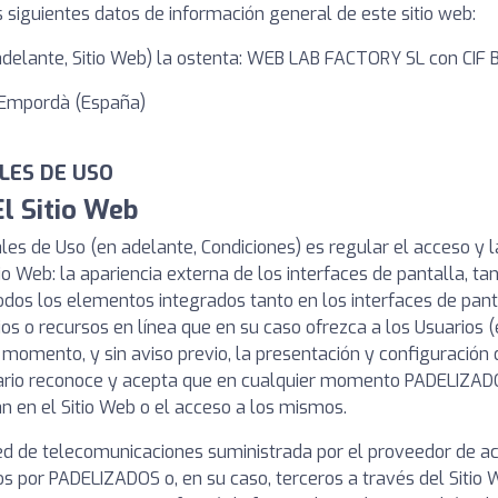
 los siguientes datos de información general de este sitio web:
en adelante, Sitio Web) la ostenta: WEB LAB FACTORY SL con CI
 d'Empordà (España)
ALES DE USO
El Sitio Web
es de Uso (en adelante, Condiciones) es regular el acceso y la 
o Web: la apariencia externa de los interfaces de pantalla, t
 todos los elementos integrados tanto en los interfaces de pa
ios o recursos en línea que en su caso ofrezca a los Usuarios 
 momento, y sin aviso previo, la presentación y configuración 
uario reconoce y acepta que en cualquier momento PADELIZADO
n en el Sitio Web o el acceso a los mismos.
red de telecomunicaciones suministrada por el proveedor de ac
os por PADELIZADOS o, en su caso, terceros a través del Sitio