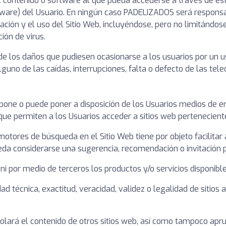
contenido o software al que pueda accederse a través de este 
ware) del Usuario. En ningún caso PADELIZADOS será responsabl
ación y el uso del Sitio Web, incluyéndose, pero no limitándos
ión de virus.
los daños que pudiesen ocasionarse a los usuarios por un us
guno de las caídas, interrupciones, falta o defecto de las tel
one o puede poner a disposición de los Usuarios medios de enl
que permiten a los Usuarios acceder a sitios web pertenecient
 motores de búsqueda en el Sitio Web tiene por objeto facilitar
ueda considerarse una sugerencia, recomendación o invitación p
i por medio de terceros los productos y/o servicios disponible
d técnica, exactitud, veracidad, validez o legalidad de sitios
lará el contenido de otros sitios web, así como tampoco apru