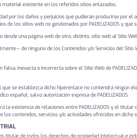
o material existente en los referidos sitios enlazados.
por los daños y perjuicios que pudieran producirse por el acc
cios de los sitios web no gestionados por PADELIZADOS y que s
ulo desde una página web de otro, distinto, sitio web al Sitio
lmente— de ninguno de los Contenidos y/o Servicios del Sitio 
alsa, inexacta o incorrecta sobre el Sitio Web de PADELIZADOS
 el que se establezca dicho hiperenlace no contendrá ningún e
rídico español, salvo autorización expresa de PADELIZADOS.
á la existencia de relaciones entre PADELIZADOS y el titular de
os contenidos, servicios y/o actividades ofrecidos en dicho si
STRIAL
 titular de todos los derechos de propiedad intelectual e indu