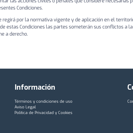
ar las acciones civiles o penales que considere necesarias por
esentes Condiciones.
regirá por la normativa vigente y de aplicación en el territori
ón de estas Condiciones las partes someterán sus conflictos a la
me a derecho.
Información
C
Términos y condiciones de uso
Co
Aviso Legal
Política de Privacidad y Cookies