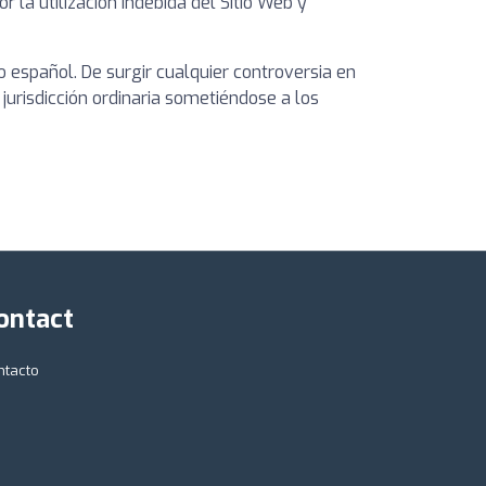
 la utilización indebida del Sitio Web y
o español. De surgir cualquier controversia en
 jurisdicción ordinaria sometiéndose a los
ontact
ntacto