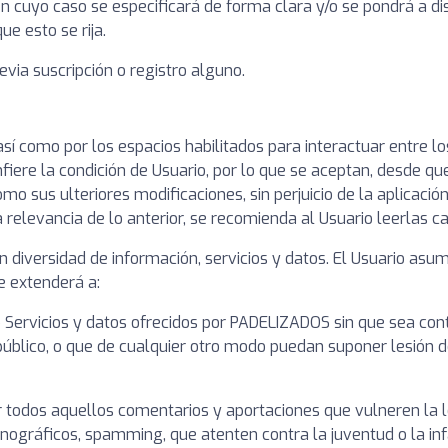
 en cuyo caso se especificará de forma clara y/o se pondrá a di
ue esto se rija.
evia suscripción o registro alguno.
 así como por los espacios habilitados para interactuar entre 
iere la condición de Usuario, por lo que se aceptan, desde que 
omo sus ulteriores modificaciones, sin perjuicio de la aplicaci
elevancia de lo anterior, se recomienda al Usuario leerlas cad
diversidad de información, servicios y datos. El Usuario asum
e extenderá a:
 Servicios y datos ofrecidos por PADELIZADOS sin que sea cont
n público, o que de cualquier otro modo puedan suponer lesión
todos aquellos comentarios y aportaciones que vulneren la ley
rnográficos, spamming, que atenten contra la juventud o la infa