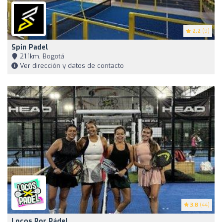
2.2
(9)
Spin Padel
21,1km, Bogotá
Ver dirección y datos de contacto
3.8
(44)
Locos Por Pádel