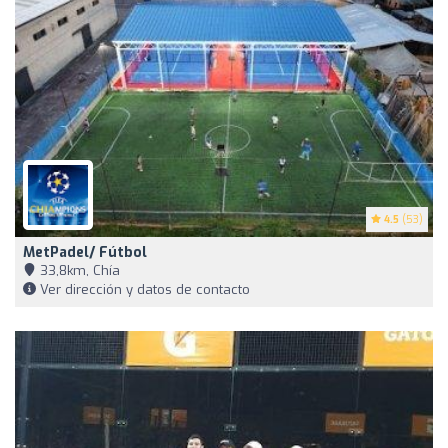
4.5
(53)
MetPadel/ Fútbol
33,8km, Chía
Ver dirección y datos de contacto